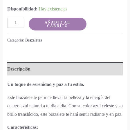
Disponibilidad:
Hay existencias
Alba
AÑADIR AL
CARRITO
Cuarzo
Azul
Categoría:
Brazaletes
cantidad
Descripción
Un toque de serenidad y paz a tu estilo.
Este brazalete te permite llevar la belleza y la energía del
cuarzo azul natural a tu día a día. Con su color azul celeste y su
brillo translúcido, este brazalete te hará sentir radiante y en paz.
Características: