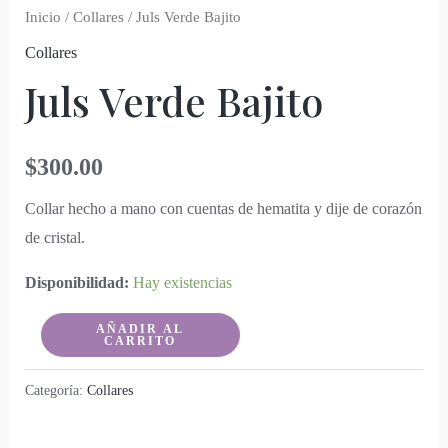
Inicio
/
Collares
/ Juls Verde Bajito
Collares
Juls Verde Bajito
$
300.00
Collar hecho a mano con cuentas de hematita y dije de corazón
de cristal.
Disponibilidad:
Hay existencias
Juls
AÑADIR AL
CARRITO
Verde
Bajito
Categoría:
Collares
cantidad