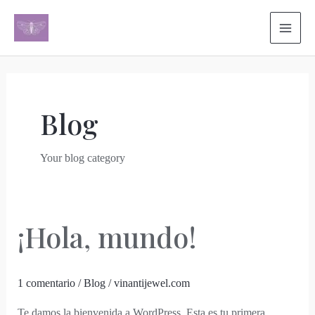
Ir
al
MAI
contenido
ME
Blog
Your blog category
¡Hola, mundo!
1 comentario
/
Blog
/
vinantijewel.com
Te damos la bienvenida a WordPress. Esta es tu primera