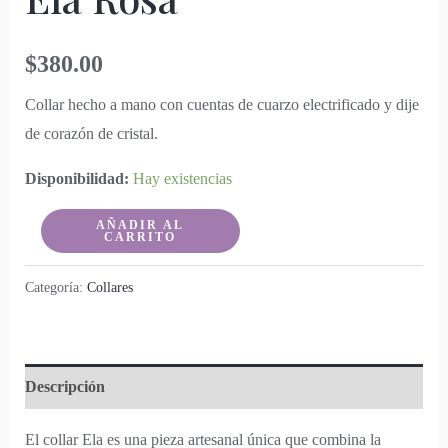
$
380.00
Collar hecho a mano con cuentas de cuarzo electrificado y dije
de corazón de cristal.
Disponibilidad:
Hay existencias
Ela
AÑADIR AL
CARRITO
Rosa
cantidad
Categoría:
Collares
Descripción
El collar Ela es una pieza artesanal única que combina la