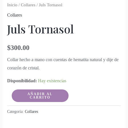
Inicio
/
Collares
/ Juls Tornasol
Collares
Juls Tornasol
$
300.00
Collar hecho a mano con cuentas de hematita natural y dije de
corazón de cristal.
Disponibilidad:
Hay existencias
Juls
AÑADIR AL
CARRITO
Tornasol
cantidad
Categoría:
Collares