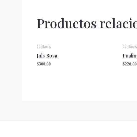
Productos relaci
Collares
Collares
Juls Rosa
Pualin
$
300.00
$
220.00