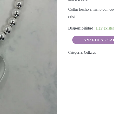
Collar hecho a mano con cue
cristal.
Disponibilidad:
Hay existe
Juls
AÑADIR AL CA
Transparente
Categoría:
Collares
cantidad