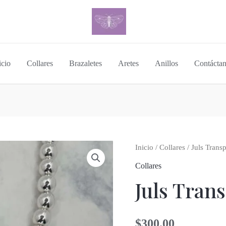
icio
Collares
Brazaletes
Aretes
Anillos
Contácta
Inicio
/
Collares
/ Juls Trans
Collares
Juls Tran
$
300.00