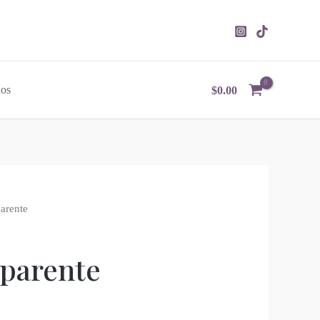
nos
$
0.00
parente
sparente