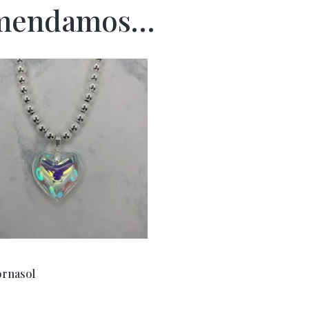
omendamos…
ornasol