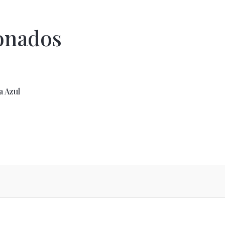
onados
a Azul